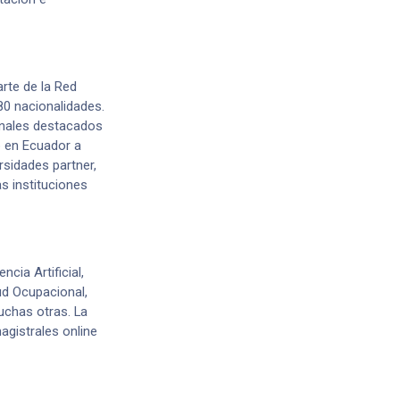
rte de la Red
0 nacionalidades.
onales destacados
o en Ecuador a
sidades partner,
s instituciones
cia Artificial,
ud Ocupacional,
uchas otras. La
gistrales online