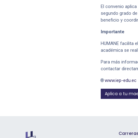
El convenio aplic
segundo grado de 
beneficio y coord
Importante
HUMANE facilita el
académica se real
Para más informac
contactar directa
🌐
www.iep-edu.ec
Aplica a tu mae
Carrera