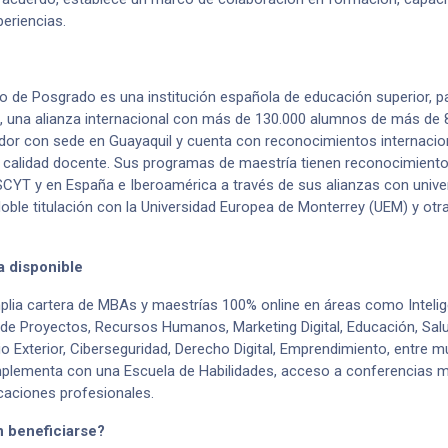
eriencias.
eo de Posgrado es una institución española de educación superior, pa
una alianza internacional con más de 130.000 alumnos de más de 8
dor con sede en Guayaquil y cuenta con reconocimientos internaci
y calidad docente. Sus programas de maestría tienen reconocimient
SCYT y en España e Iberoamérica a través de sus alianzas con univer
ble titulación con la Universidad Europea de Monterrey (UEM) y otra
 disponible
lia cartera de MBAs y maestrías 100% online en áreas como Inteligen
 de Proyectos, Recursos Humanos, Marketing Digital, Educación, Sal
o Exterior, Ciberseguridad, Derecho Digital, Emprendimiento, entre m
lementa con una Escuela de Habilidades, acceso a conferencias ma
ficaciones profesionales.
 beneficiarse?