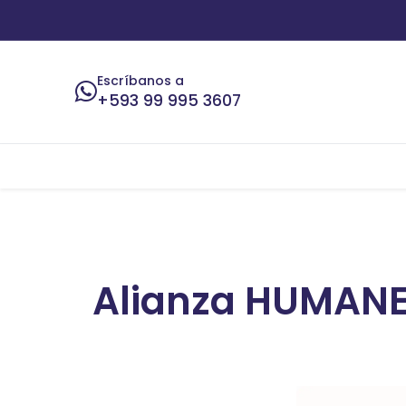
Ir al contenido
Escríbanos a
+593 99 995 3607
Inicio
¿Quiénes somos?
Carreras
Alianza HUMANE 