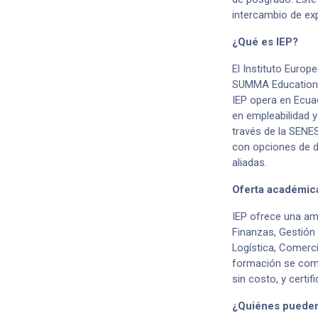
intercambio de exp
¿Qué es IEP?
El Instituto Europ
SUMMA Education, 
IEP opera en Ecua
en empleabilidad 
través de la SENE
con opciones de do
aliadas.
Oferta académica
IEP ofrece una amp
Finanzas, Gestión
Logística, Comerci
formación se comp
sin costo, y certi
¿Quiénes pueden