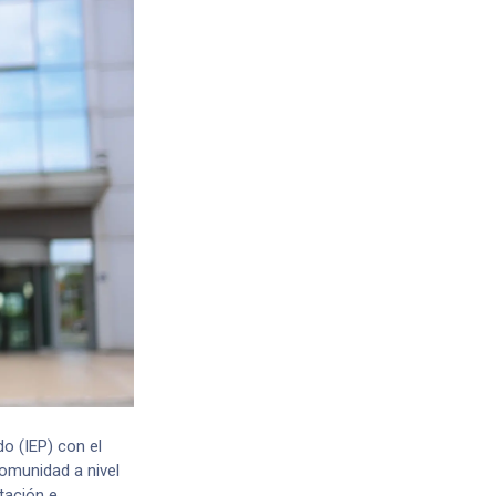
o (IEP) con el
omunidad a nivel
tación e