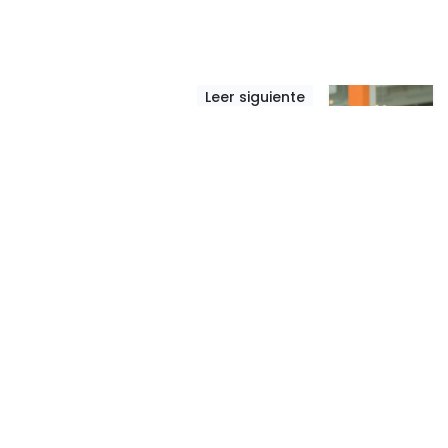
Leer siguiente
El arte de preguntar
Muchos estilos de liderazgo se sustentan
en la persuasión, pero muy pocos líderes
son capaces de realmente entender a las
personas a su cargo y sintonizar con sus
necesidades.